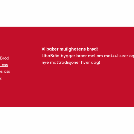
Vi baker mulighetens brød!
LibaBröd bygger broer mellom matkulturer og
 Bröd
nye mattradisjoner hver dag!
 oss
s oss
y