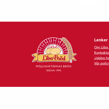
Lenker
Om Liba
Kontakta
Jobba ho
Vår polic