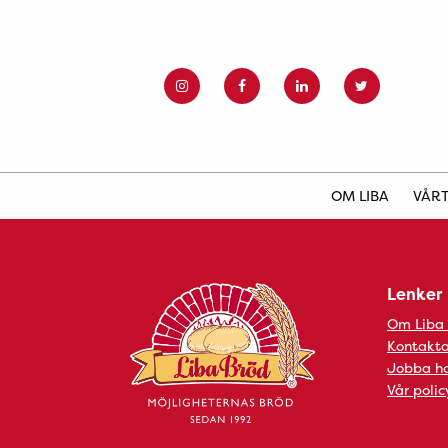
OM LIBA
VÅRT
Lenker
Om Liba
Kontakta
Jobba ho
Vår polic