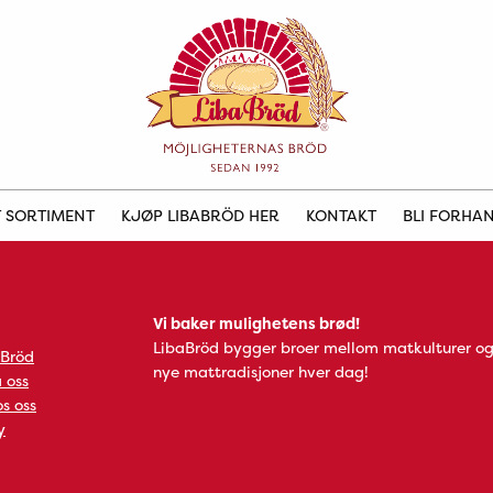
 SORTIMENT
KJØP LIBABRÖD HER
KONTAKT
BLI FORHA
Vi baker mulighetens brød!
LibaBröd bygger broer mellom matkulturer og
 Bröd
nye mattradisjoner hver dag!
 oss
s oss
y