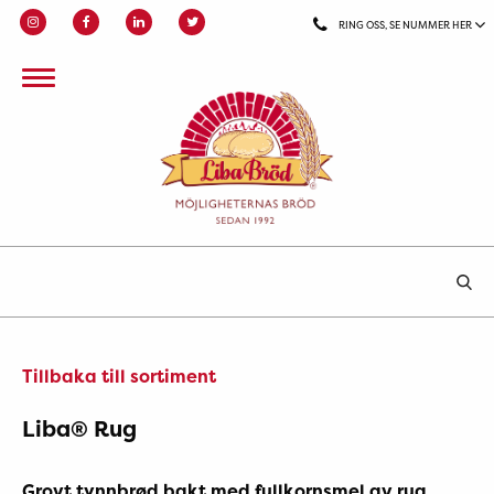
RING OSS, SE NUMMER HER
Tillbaka till sortiment
Liba® Rug
Grovt tynnbrød bakt med fullkornsmel av rug.