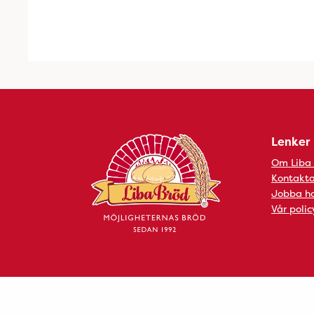
Lenker
Om Liba
Kontakta
Jobba ho
Vår polic