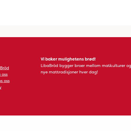
Vi baker mulighetens brød!
LibaBröd bygger broer mellom matkulturer og
 Bröd
nye mattradisjoner hver dag!
 oss
s oss
y