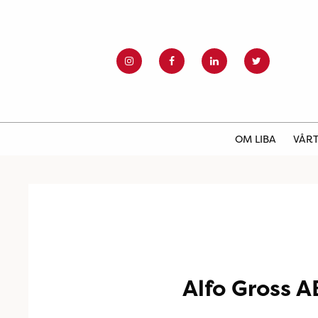
OM LIBA
VÅRT
Alfo Gross A