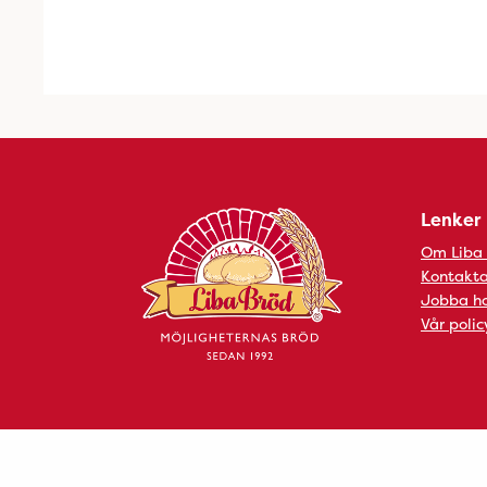
Lenker
Om Liba
Kontakta
Jobba ho
Vår polic