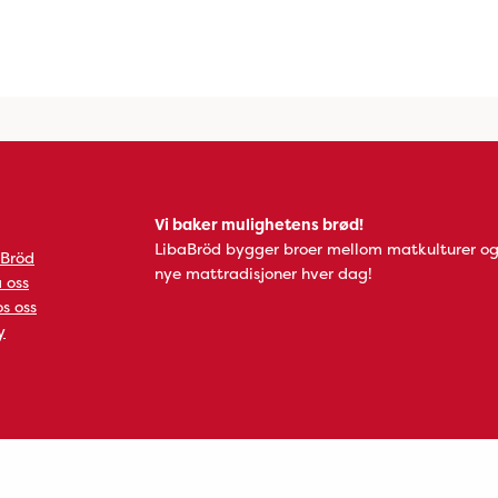
Vi baker mulighetens brød!
LibaBröd bygger broer mellom matkulturer og
 Bröd
nye mattradisjoner hver dag!
 oss
s oss
y