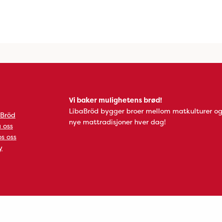
Vi baker mulighetens brød!
LibaBröd bygger broer mellom matkulturer og
 Bröd
nye mattradisjoner hver dag!
 oss
s oss
y