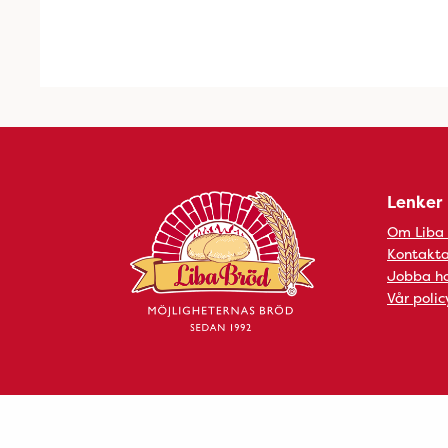
Lenker
Om Liba
Kontakta
Jobba ho
Vår polic