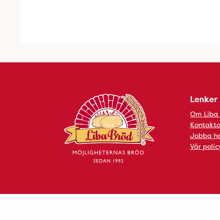
Lenker
Om Liba
Kontakta
Jobba ho
Vår polic