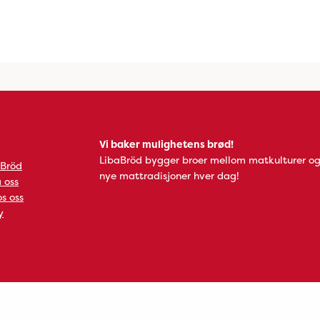
Vi baker mulighetens brød!
LibaBröd bygger broer mellom matkulturer og
 Bröd
nye mattradisjoner hver dag!
 oss
s oss
y