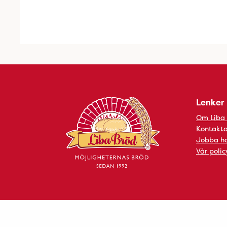
Lenker
Om Liba
Kontakta
Jobba ho
Vår polic