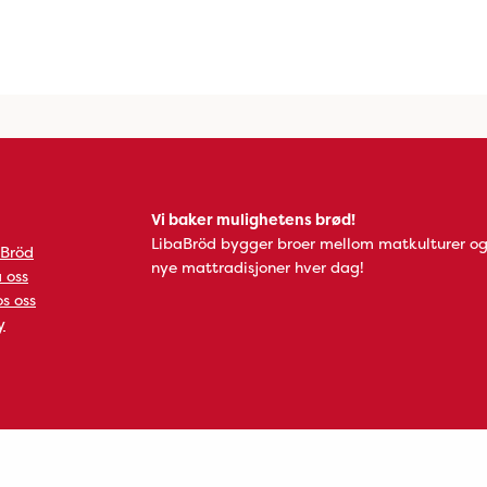
Vi baker mulighetens brød!
LibaBröd bygger broer mellom matkulturer og
 Bröd
nye mattradisjoner hver dag!
 oss
s oss
y