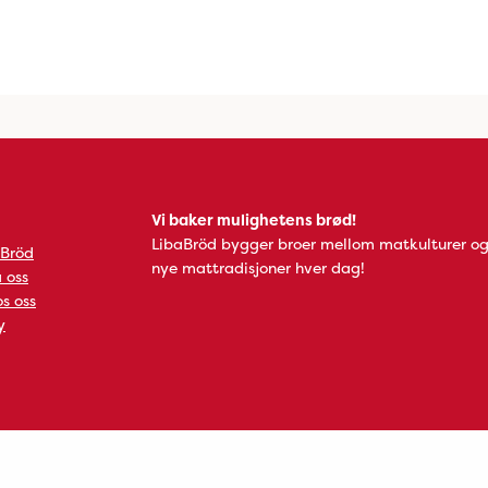
Vi baker mulighetens brød!
LibaBröd bygger broer mellom matkulturer og
 Bröd
nye mattradisjoner hver dag!
 oss
s oss
y