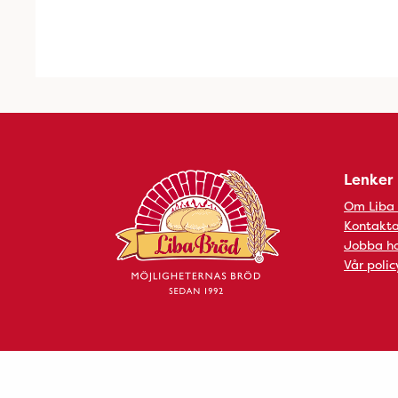
Lenker
Om Liba
Kontakta
Jobba ho
Vår polic