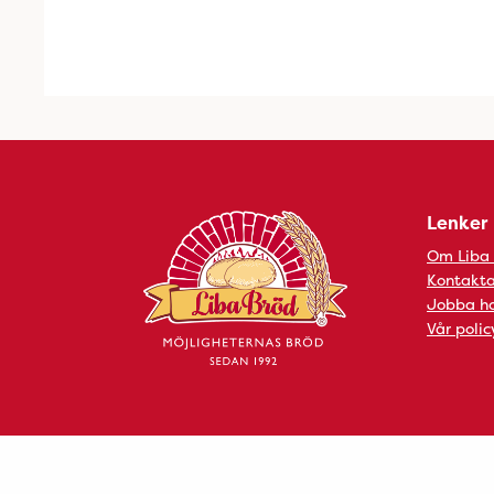
Lenker
Om Liba
Kontakta
Jobba ho
Vår polic