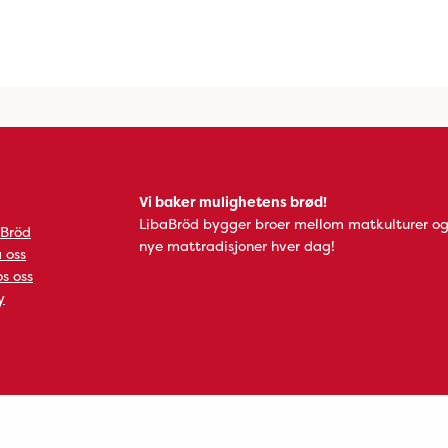
Vi baker mulighetens brød!
LibaBröd bygger broer mellom matkulturer og
 Bröd
nye mattradisjoner hver dag!
 oss
s oss
y