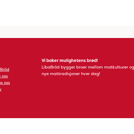
Vi baker mulighetens brød!
LibaBröd bygger broer mellom matkulturer og
 Bröd
nye mattradisjoner hver dag!
 oss
s oss
y