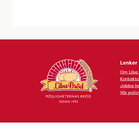
Lenker
Om Liba
Kontakta
Jobba ho
Vår polic