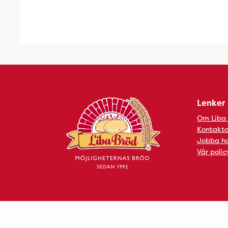
Lenker
Om Liba
Kontakta
Jobba ho
Vår polic