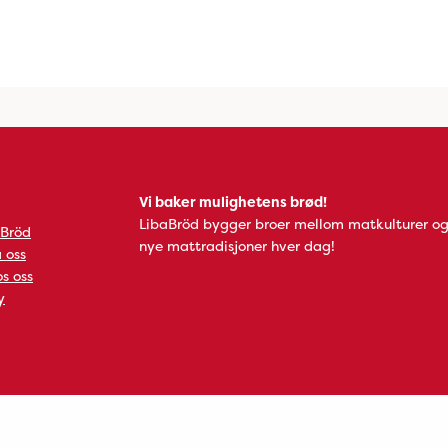
Vi baker mulighetens brød!
LibaBröd bygger broer mellom matkulturer og
 Bröd
nye mattradisjoner hver dag!
 oss
s oss
y