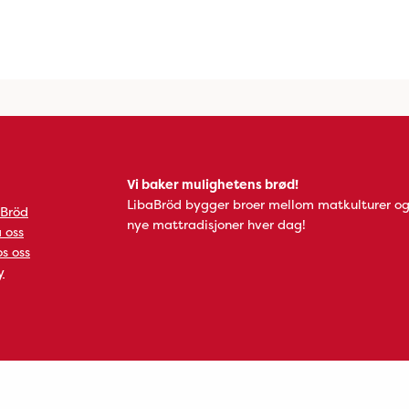
Vi baker mulighetens brød!
LibaBröd bygger broer mellom matkulturer og
 Bröd
nye mattradisjoner hver dag!
 oss
s oss
y