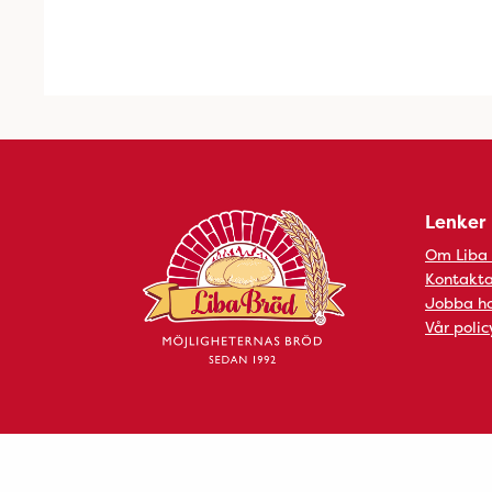
Lenker
Om Liba
Kontakta
Jobba ho
Vår polic