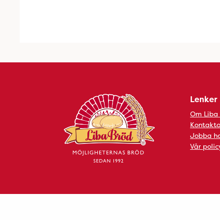
Lenker
Om Liba
Kontakta
Jobba ho
Vår polic