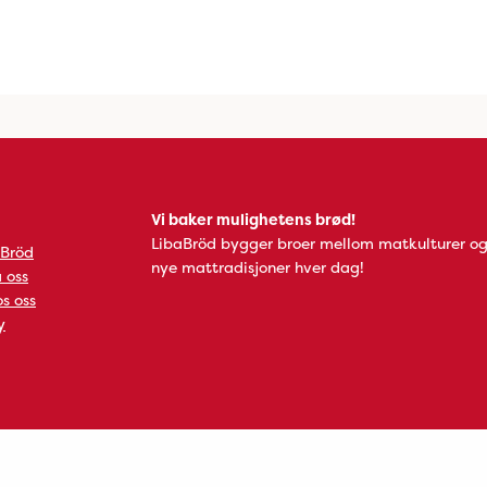
Vi baker mulighetens brød!
LibaBröd bygger broer mellom matkulturer og
 Bröd
nye mattradisjoner hver dag!
 oss
s oss
y