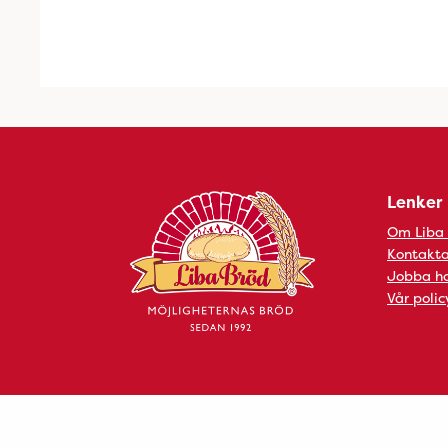
Lenker
Om Liba
Kontakta
Jobba ho
Vår polic