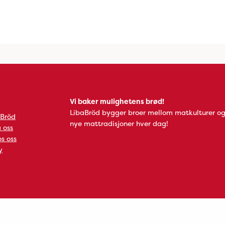
Vi baker mulighetens brød!
LibaBröd bygger broer mellom matkulturer og
 Bröd
nye mattradisjoner hver dag!
 oss
s oss
y