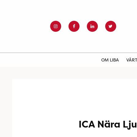
OM LIBA
VÅRT
ICA Nära Lju