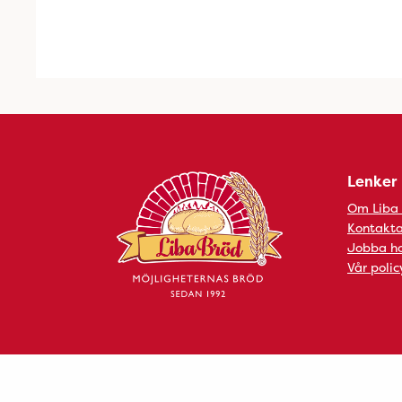
Lenker
Om Liba
Kontakta
Jobba ho
Vår polic