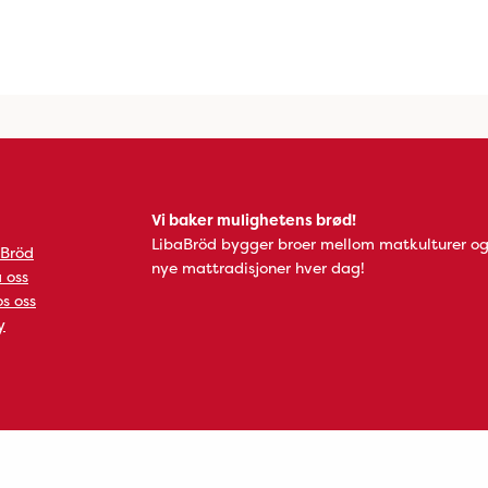
Vi baker mulighetens brød!
LibaBröd bygger broer mellom matkulturer og
 Bröd
nye mattradisjoner hver dag!
 oss
s oss
y