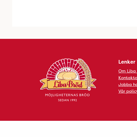
Lenker
Om Liba
Kontakta
Jobba ho
Vår polic