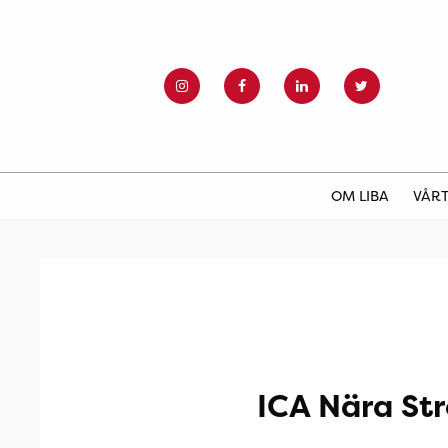
OM LIBA
VÅRT
ICA Nära S