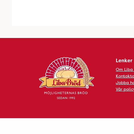
Lenker
Om Liba
Kontakta
Jobba ho
Vår polic