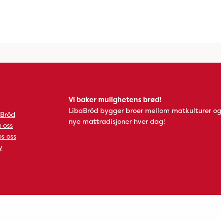
Vi baker mulighetens brød!
LibaBröd bygger broer mellom matkulturer og
 Bröd
nye mattradisjoner hver dag!
 oss
s oss
y