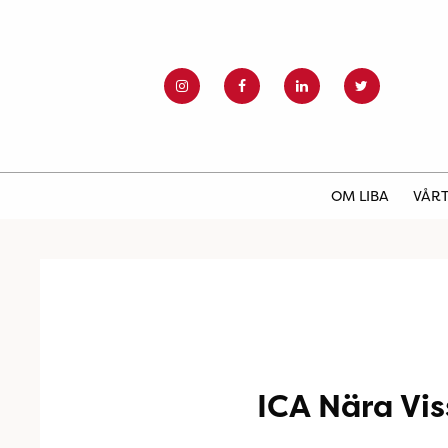
OM LIBA
VÅRT
ICA Nära Vis