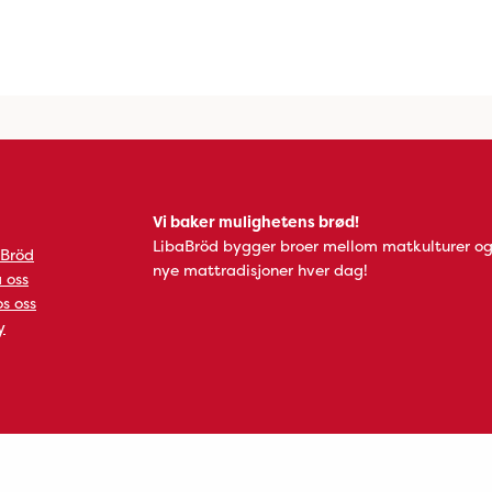
Vi baker mulighetens brød!
LibaBröd bygger broer mellom matkulturer og
 Bröd
nye mattradisjoner hver dag!
 oss
s oss
y