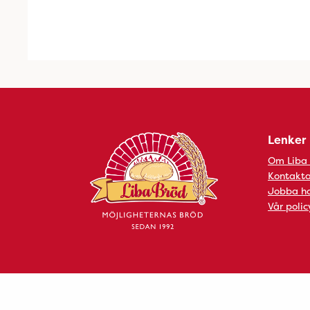
Lenker
Om Liba
Kontakta
Jobba ho
Vår polic