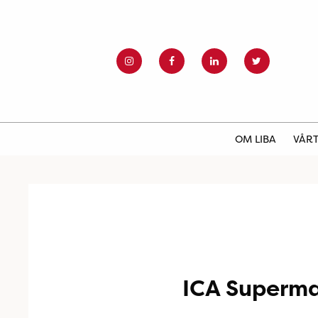
OM LIBA
VÅRT
ICA Superma