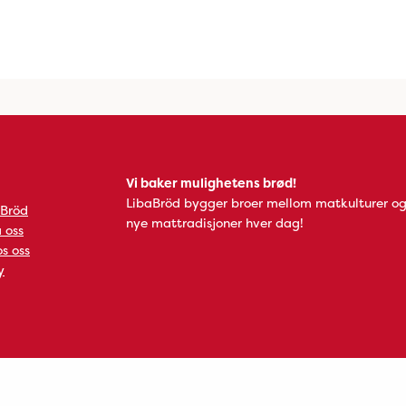
Vi baker mulighetens brød!
LibaBröd bygger broer mellom matkulturer og
 Bröd
nye mattradisjoner hver dag!
 oss
s oss
y