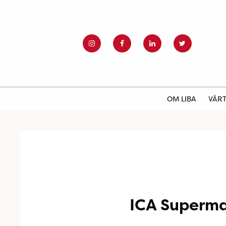
OM LIBA
VÅRT
ICA Superma