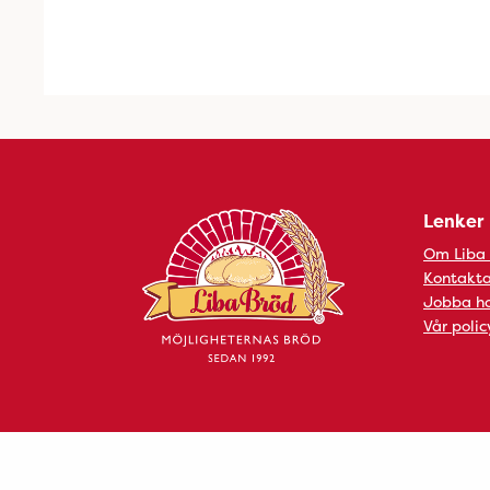
Lenker
Om Liba
Kontakta
Jobba ho
Vår polic