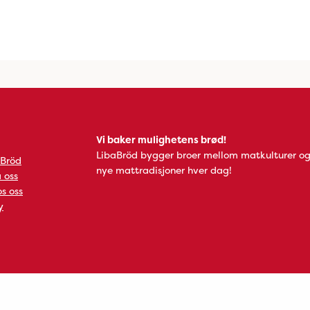
Vi baker mulighetens brød!
LibaBröd bygger broer mellom matkulturer og
 Bröd
nye mattradisjoner hver dag!
 oss
s oss
y