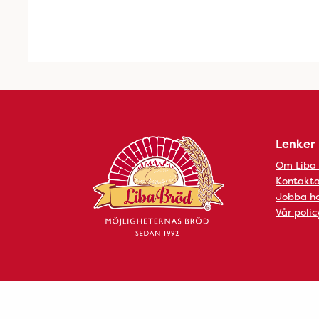
Lenker
Om Liba
Kontakta
Jobba ho
Vår polic