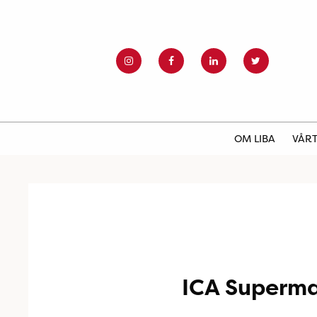
OM LIBA
VÅRT
ICA Superm