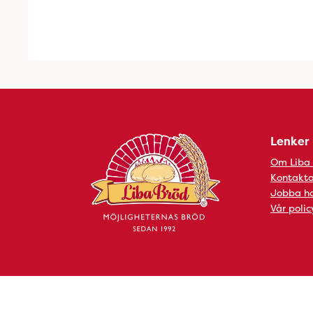
Lenker
Om Liba
Kontakta
Jobba ho
Vår polic