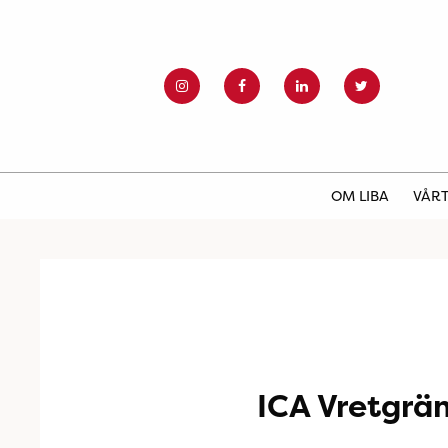
OM LIBA
VÅRT
ICA Vretgrä