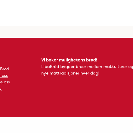
Vi baker mulighetens brød!
LibaBröd bygger broer mellom matkulturer og
 Bröd
nye mattradisjoner hver dag!
 oss
s oss
y