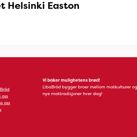
t Helsinki Easton
Vi baker mulighetens brød!
LibaBröd bygger broer mellom matkulturer og
 Bröd
nye mattradisjoner hver dag!
 oss
s oss
y