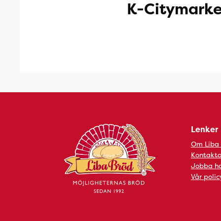
K-Citymarke
Lenker
Om Liba
Kontakta
Jobba ho
Vår polic