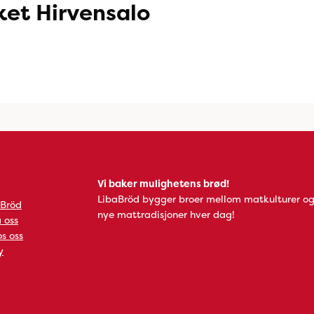
et Hirvensalo
Vi baker mulighetens brød!
LibaBröd bygger broer mellom matkulturer og
 Bröd
nye mattradisjoner hver dag!
 oss
s oss
y