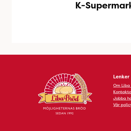
K-Supermark
Lenker
Om Liba
Kontakta
Jobba ho
Vår polic