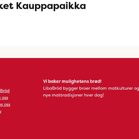
ket Kauppapaikka
Vi baker mulighetens brød!
LibaBröd bygger broer mellom matkulturer og
 Bröd
nye mattradisjoner hver dag!
 oss
s oss
y