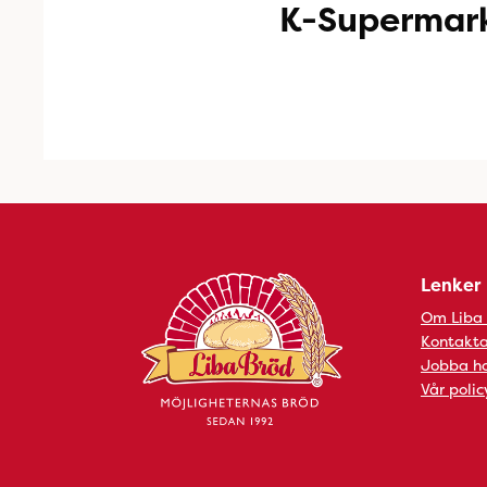
K-Supermar
Lenker
Om Liba
Kontakta
Jobba ho
Vår polic