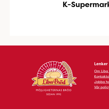
K-Supermar
Lenker
Om Liba
Kontakta
Jobba ho
Vår polic