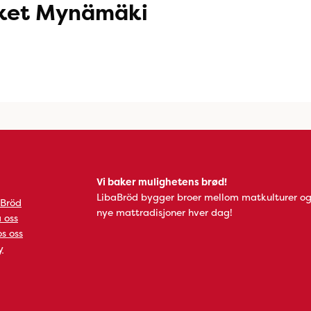
ket Mynämäki
Vi baker mulighetens brød!
LibaBröd bygger broer mellom matkulturer og
 Bröd
nye mattradisjoner hver dag!
 oss
s oss
y