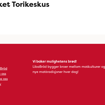
et Torikeskus
Vi baker mulighetens brød!
LibaBröd bygger broer mellom matkulturer og
 Bröd
nye mattradisjoner hver dag!
 oss
s oss
y