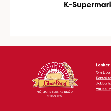
K-Supermark
Lenker
Om Liba
Kontakta
Jobba ho
Vår polic