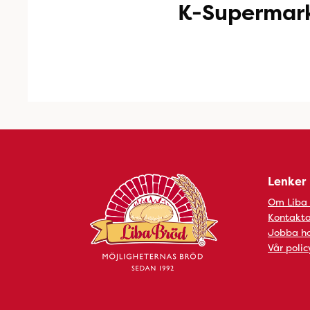
K-Supermark
Lenker
Om Liba
Kontakta
Jobba ho
Vår polic