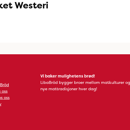
et Westeri
Vi baker mulighetens brød!
LibaBröd bygger broer mellom matkulturer og
 Bröd
nye mattradisjoner hver dag!
 oss
s oss
y