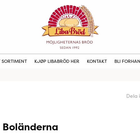
 SORTIMENT
KJØP LIBABRÖD HER
KONTAKT
BLI FORHA
Dela 
a Boländerna