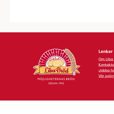
Lenker
Om Liba
Kontakta
Jobba ho
Vår polic