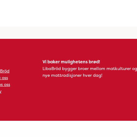
Vi baker mulighetens brød!
LibaBröd bygger broer mellom matkulturer og
 Bröd
nye mattradisjoner hver dag!
 oss
s oss
y