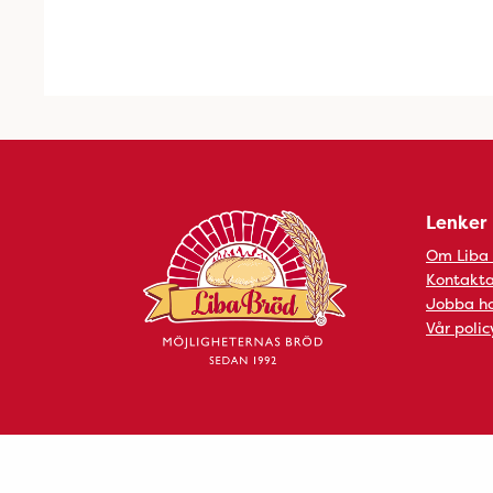
Lenker
Om Liba
Kontakta
Jobba ho
Vår polic