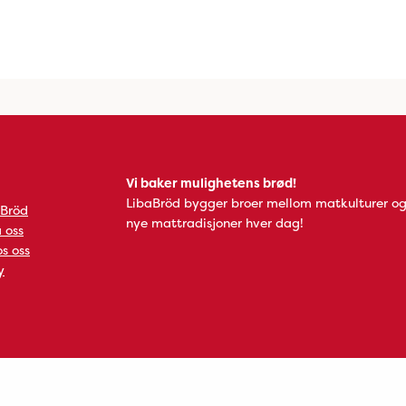
Vi baker mulighetens brød!
LibaBröd bygger broer mellom matkulturer og
 Bröd
nye mattradisjoner hver dag!
 oss
s oss
y