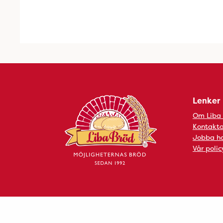
Lenker
Om Liba
Kontakta
Jobba ho
Vår polic