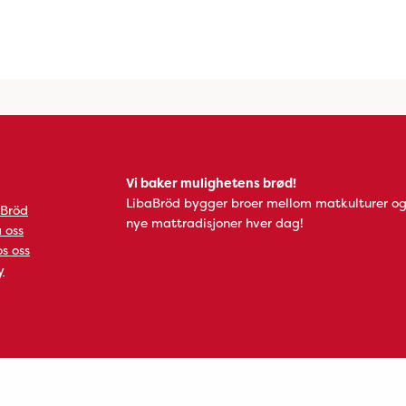
Vi baker mulighetens brød!
LibaBröd bygger broer mellom matkulturer og
 Bröd
nye mattradisjoner hver dag!
 oss
s oss
y