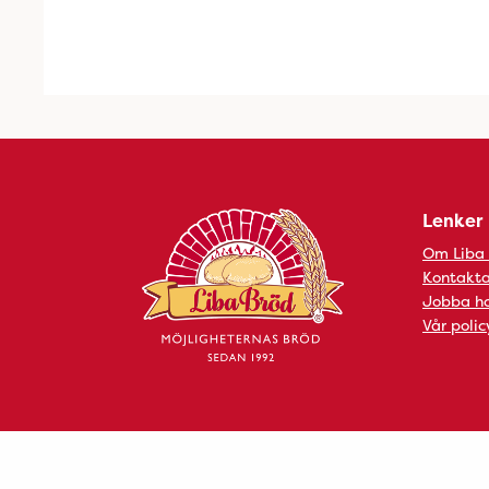
Lenker
Om Liba
Kontakta
Jobba ho
Vår polic