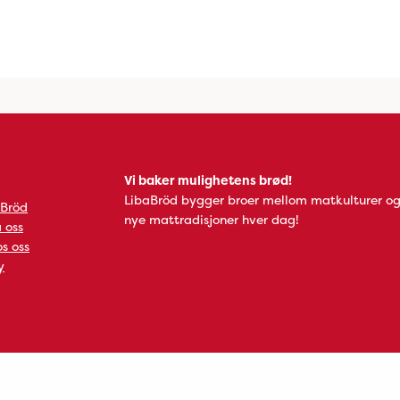
Vi baker mulighetens brød!
LibaBröd bygger broer mellom matkulturer og
 Bröd
nye mattradisjoner hver dag!
 oss
s oss
y