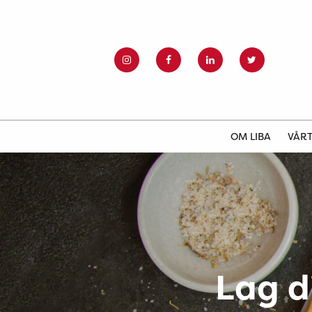
OM LIBA
VÅRT
Lag d