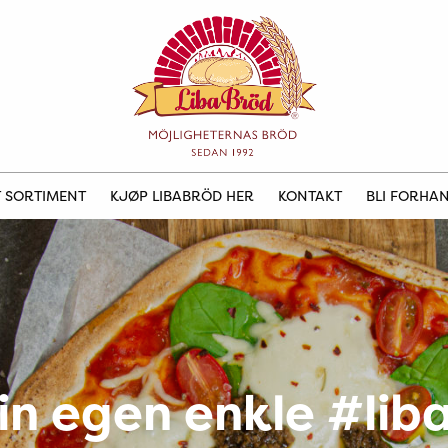
 SORTIMENT
KJØP LIBABRÖD HER
KONTAKT
BLI FORHA
in egen enkle #lib