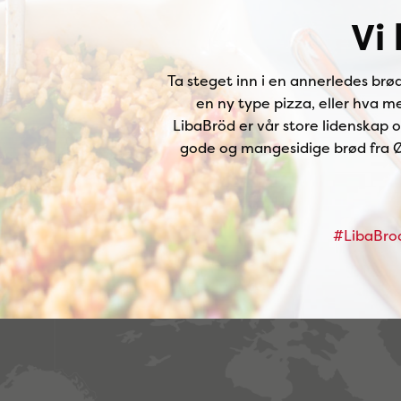
Vi
Ta steget inn i en annerledes brø
en ny type pizza, eller hva m
LibaBröd er vår store lidenskap 
gode og mangesidige brød fra Øs
#LibaBro