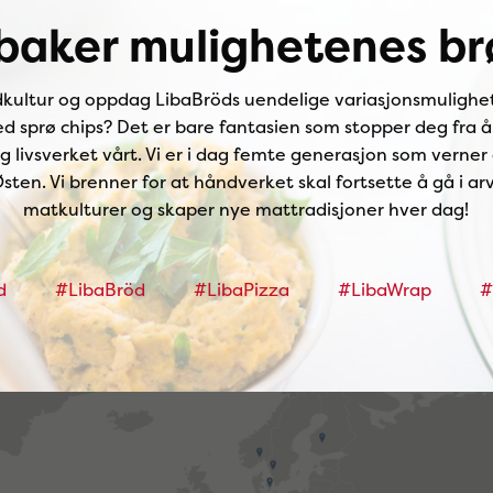
 baker mulighetenes br
dkultur og oppdag LibaBröds uendelige variasjonsmulighet
ed sprø chips? Det er bare fantasien som stopper deg fra å
og livsverket vårt. Vi er i dag femte generasjon som vern
ten. Vi brenner for at håndverket skal fortsette å gå i a
matkulturer og skaper nye mattradisjoner hver dag!
d
#LibaBröd
#LibaPizza
#LibaWrap
#