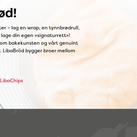
ød!
er – lag en wrap, en tynnbrødrull,
 lage din egen »signaturrett»!
er om bakekunsten og vårt genuint
rv. LibaBröd bygger broer mellom
LibaChips